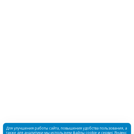
Гидрокостюм Best Water детский 3мм
ультрастрейч
Достаточно
Гидрокостюм Шорти Bestwater женский 3мм
нейлон/нейлон
Для улучшения работы сайта, повышения удобства пользования, а
также для аналитики мы используем файлы cookie и сервис Яндекс