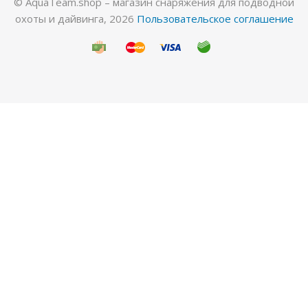
© AquaTeam.shop – магазин снаряжения для подводной
охоты и дайвинга, 2026
Пользовательское соглашение
Гидрокостюм Лайкровый Черный для водных
видов спорта
Много