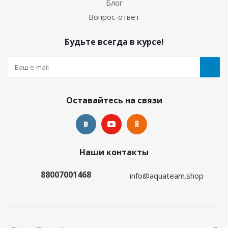
Блог
Много
Вопрос-ответ
Будьте всегда в курсе!
Оставайтесь на связи
Гидрокостюм Лайкровый Олива для водных
Наши контакты
видов спорта
88007001468
info@aquateam.shop
Много