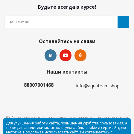
Будьте всегда в курсе!
Оставайтесь на связи
Наши контакты
88007001468
info@aquateam.shop
© AquaTeam.shop – магазин снаряжения для подводной
Для улучшения работы сайта, повышения удобства пользования, а
охоты и дайвинга, 2026
Пользовательское соглашение
также для аналитики мы используем файлы cookie и сервис Яндекс
Метрика. Продолжая использовать сайт, вы соглашаетесь с